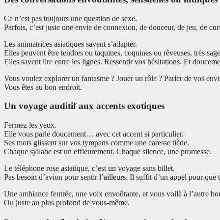
Ce n’est pas toujours une question de sexe.
Parfois, c’est juste une envie de connexion, de douceur, de jeu, de curi
Les animatrices asiatiques savent s’adapter.
Elles peuvent être tendres ou taquines, coquines ou rêveuses, très sa
Elles savent lire entre les lignes. Ressentir vos hésitations. Et douc
Vous voulez explorer un fantasme ? Jouer un rôle ? Parler de vos envie
Vous êtes au bon endroit.
Un voyage auditif aux accents exotiques
Fermez les yeux.
Elle vous parle doucement… avec cet accent si particulier.
Ses mots glissent sur vos tympans comme une caresse tiède.
Chaque syllabe est un effleurement. Chaque silence, une promesse.
Le téléphone rose asiatique, c’est un voyage sans billet.
Pas besoin d’avion pour sentir l’ailleurs. Il suffit d’un appel pour que
Une ambiance feutrée, une voix envoûtante, et vous voilà à l’autre
Ou juste au plus profond de vous-même.