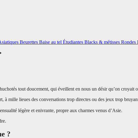
Asiatiques
Beurettes
Baise au tel
Étudiantes
Blacks & métisses
Rondes
chuchotés tout doucement, qui éveillent en nous un désir qu’on croyait o
 à mille lieues des conversations trop directes ou des jeux trop bruyan
sensualité légère et enivrante, propre aux charmes venus d’Asie.
dre.
ue ?