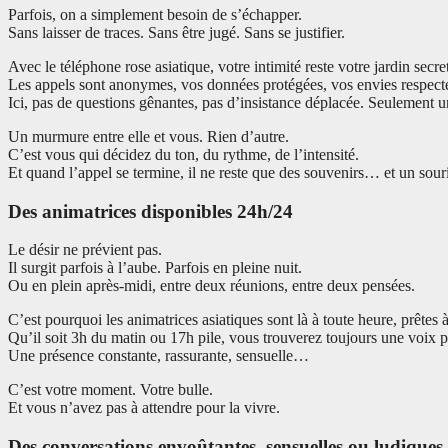
Parfois, on a simplement besoin de s’échapper.
Sans laisser de traces. Sans être jugé. Sans se justifier.
Avec le téléphone rose asiatique, votre intimité reste votre jardin secre
Les appels sont anonymes, vos données protégées, vos envies respect
Ici, pas de questions gênantes, pas d’insistance déplacée. Seulement un
Un murmure entre elle et vous. Rien d’autre.
C’est vous qui décidez du ton, du rythme, de l’intensité.
Et quand l’appel se termine, il ne reste que des souvenirs… et un souri
Des animatrices disponibles 24h/24
Le désir ne prévient pas.
Il surgit parfois à l’aube. Parfois en pleine nuit.
Ou en plein après-midi, entre deux réunions, entre deux pensées.
C’est pourquoi les animatrices asiatiques sont là à toute heure, prêtes 
Qu’il soit 3h du matin ou 17h pile, vous trouverez toujours une voix 
Une présence constante, rassurante, sensuelle…
C’est votre moment. Votre bulle.
Et vous n’avez pas à attendre pour la vivre.
Des conversations envoûtantes, sensuelles ou ludiques