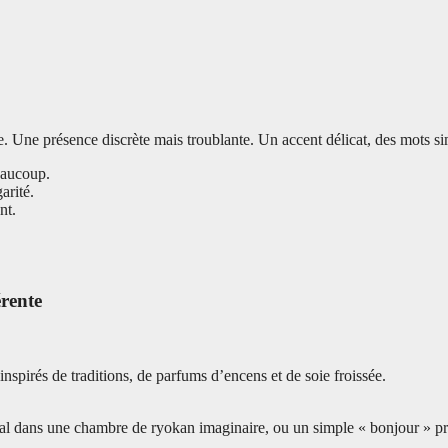
e. Une présence discrète mais troublante. Un accent délicat, des mots s
beaucoup.
arité.
nt.
érente
 inspirés de traditions, de parfums d’encens et de soie froissée.
 dans une chambre de ryokan imaginaire, ou un simple « bonjour » pron