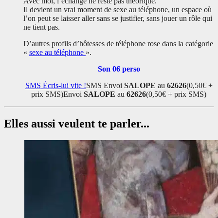
Avec moi, l’échange ne reste pas théorique.
Il devient un vrai moment de sexe au téléphone, un espace où
l’on peut se laisser aller sans se justifier, sans jouer un rôle qui
ne tient pas.
D’autres profils d’hôtesses de téléphone rose dans la catégorie
«
sexe au téléphone
».
Son 06 perso
SMS
Écris-lui vite !
SMS
Envoi
SALOPE
au
62626
(0,50€ +
prix SMS)
Envoi
SALOPE
au
62626
(0,50€ + prix SMS)
Elles aussi veulent te parler...