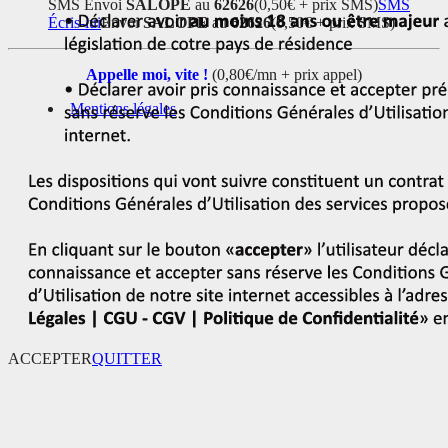
SMS
Envoi
SALOPE
au
62626
(0,50€ + prix SMS)
SMS
Écris-lui
Envoi
SALOPE
au
62626
(0,50€ + prix SMS)
Appelle moi, vite !
(0,80€/mn + prix appel)
Mentions légales
ACCEPTER
QUITTER