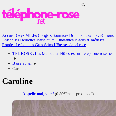
Accueil
Gays
MILFs
Cougars
Soumises
Dominatrices
Trav & Trans
Asiatiques
Beurettes
Baise au tel
Étudiantes
Blacks & métisses
Rondes
Lesbiennes
Gros Seins
Hôtesses de tel rose
TEL ROSE : Les Meilleures Hôtesses sur Telephone-rose.net
Baise au tel
Caroline
Caroline
Appelle moi, vite !
(0,80€/mn + prix appel)